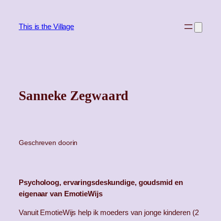
Ga
naar
This is the Village
de
inhoud
Sanneke Zegwaard
Geschreven door
in
Psycholoog, ervaringsdeskundige, goudsmid en
eigenaar van EmotieWijs
Vanuit EmotieWijs help ik moeders van jonge kinderen (2