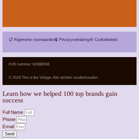
📋 Algemene voorwaarden
🔒 Privacyverklaring
🍪 Cookiebeleid
KVK nummer: 60988096
© 2026 This is the Village. Alle rechten voorbehouden.
Learn how we helped 100 top brands gain
success
Full Name
Phone
Email
Send