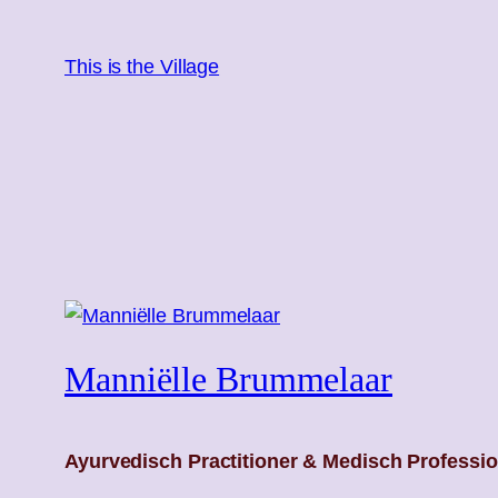
Ga
naar
This is the Village
de
inhoud
Manniëlle Brummelaar
Ayurvedisch Practitioner & Medisch Professio