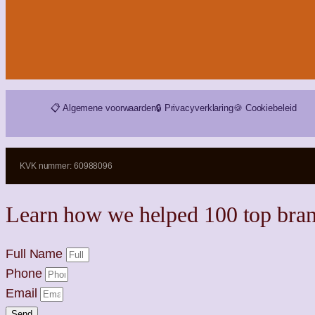
📋 Algemene voorwaarden
🔒 Privacyverklaring
🍪 Cookiebeleid
KVK nummer: 60988096
Learn how we helped 100 top bran
Full Name
Phone
Email
Send